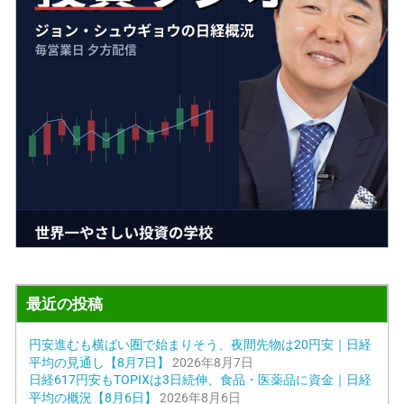
最近の投稿
円安進むも横ばい圏で始まりそう、夜間先物は20円安｜日経
平均の見通し【8月7日】
2026年8月7日
日経617円安もTOPIXは3日続伸、食品・医薬品に資金｜日経
平均の概況【8月6日】
2026年8月6日