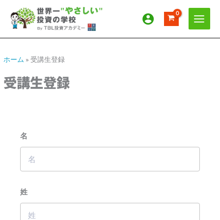
内
ア
カ
容
ー
テ
を
カ
ゴ
ス
イ
リ
キ
ッ
ブ
ー
ホーム
»
受講生登録
プ
受講生登録
名
姓