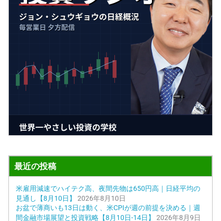
最近の投稿
米雇用減速でハイテク高、夜間先物は650円高｜日経平均の
見通し【8月10日】
2026年8月10日
お盆で薄商いも13日は動く、米CPIが週の前提を決める｜週
間金融市場展望と投資戦略【8月10日-14日】
2026年8月9日