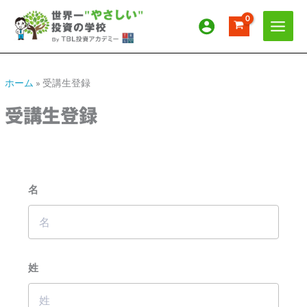
内
ア
カ
容
ー
テ
を
カ
ゴ
ス
イ
リ
キ
ッ
ブ
ー
ホーム
»
受講生登録
プ
受講生登録
名
姓