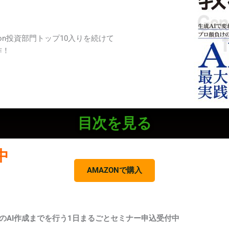
on投資部門トップ10入りを続けて
作！
目次を見る
中
AMAZONで購入
のAI作成までを行う1日まるごとセミナー申込受付中