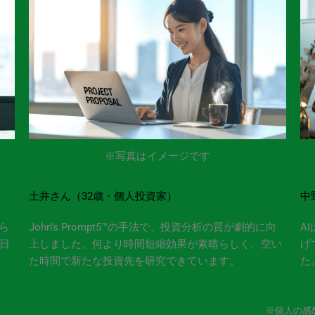
※写真はイメージです
土井さん（32歳・個人投資家）
中
ら
John’s Prompt5™の手法で、投資分析の質が劇的に向
A
日
上しました。何より時間短縮効果が素晴らしく、空い
げ
た時間で新たな投資先を研究できています。
た
※個人の感