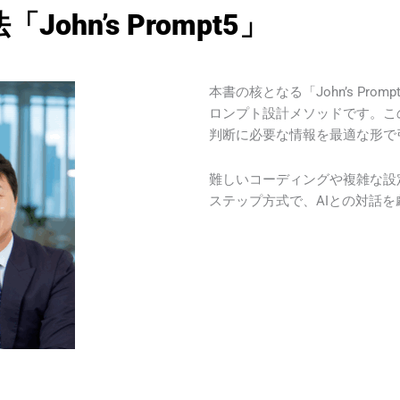
hn’s Prompt5」
本書の核となる「John’s Pr
ロンプト設計メソッドです。こ
判断に必要な情報を最適な形で
難しいコーディングや複雑な設
ステップ方式で、AIとの対話