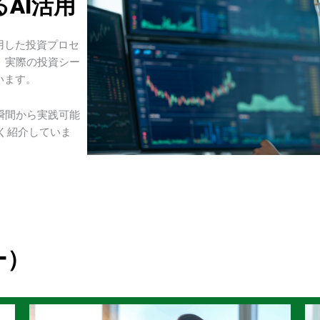
AI活用
用した投資プロセ
、実際の投資シー
います。
瞬間から実践可能
しく紹介していま
ー）