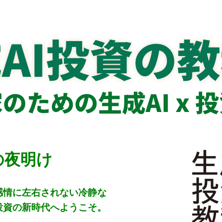
AI投資の
のための生成AI x 
の夜明け
感情に左右されない冷静な
投資の新時代へようこそ。