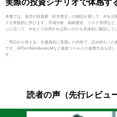
実際の投資シナリオで体感する
本書では、架空の投資家「鈴木啓太」の物語を通して、AIを活
スを実践的に学びます。市場分析、銘柄選定、リスク管理など
ンに沿って、AIをどう活用すれば良いのかを具体的に解説して
「明日から使える」を徹底的に意識した内容で、読み終わった
です。GPTsやNotebookLMなど最新ツールとの連携方法も詳
す。
読者の声（先行レビュ