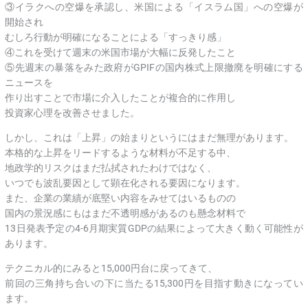
③イラクへの空爆を承認し、米国による「イスラム国」への空爆が
開始され
むしろ行動が明確になることによる「すっきり感」
④これを受けて週末の米国市場が大幅に反発したこと
⑤先週末の暴落をみた政府がGPIFの国内株式上限撤廃を明確にする
ニュースを
作り出すことで市場に介入したことが複合的に作用し
投資家心理を改善させました。
しかし、これは「上昇」の始まりというにはまだ無理があります。
本格的な上昇をリードするような材料が不足する中、
地政学的リスクはまだ払拭されたわけではなく、
いつでも波乱要因として顕在化される要因になります。
また、企業の業績が底堅い内容をみせてはいるものの
国内の景況感にもはまだ不透明感があるのも懸念材料で
13日発表予定の4-6月期実質GDPの結果によって大きく動く可能性が
あります。
テクニカル的にみると15,000円台に戻ってきて、
前回の三角持ち合いの下に当たる15,300円を目指す動きになってい
ます。