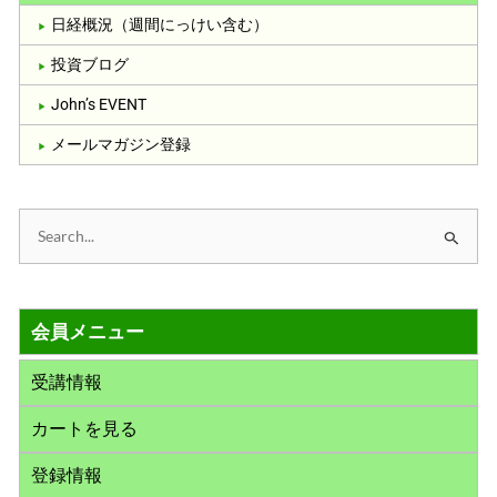
日経概況（週間にっけい含む）
投資ブログ
John’s EVENT
メールマガジン登録
検
索
対
会員メニュー
象
:
受講情報
カートを見る
登録情報