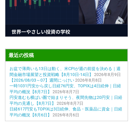
最近の投稿
お盆で薄商いも13日は動く、米CPIが週の前提を決める｜週
間金融市場展望と投資戦略【8月10日-14日】
2026年8月9日
【2026/08/03～07】週間にっけい
2026年8月8日
一時1031円安から戻し日経76円安、TOPIXは4日続伸｜日経
平均の概況【8月7日】
2026年8月7日
円安進むも横ばい圏で始まりそう、夜間先物は20円安｜日経
平均の見通し【8月7日】
2026年8月7日
日経617円安もTOPIXは3日続伸、食品・医薬品に資金｜日経
平均の概況【8月6日】
2026年8月6日