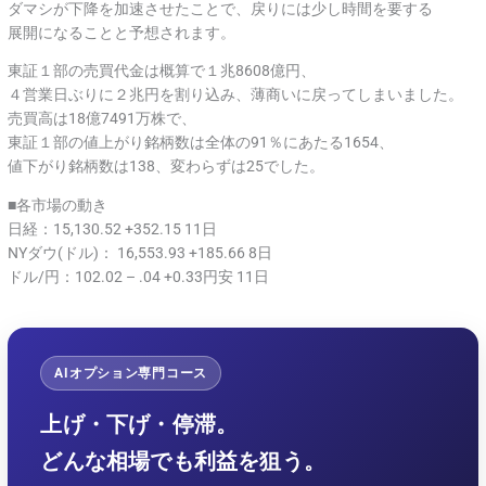
ダマシが下降を加速させたことで、戻りには少し時間を要する
展開になることと予想されます。
東証１部の売買代金は概算で１兆8608億円、
４営業日ぶりに２兆円を割り込み、薄商いに戻ってしまいました。
売買高は18億7491万株で、
東証１部の値上がり銘柄数は全体の91％にあたる1654、
値下がり銘柄数は138、変わらずは25でした。
■各市場の動き
日経：15,130.52 +352.15 11日
NYダウ(ドル)： 16,553.93 +185.66 8日
ドル/円：102.02 – .04 +0.33円安 11日
AIオプション専門コース
上げ・下げ・停滞。
どんな相場でも利益を狙う。