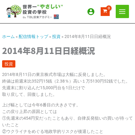
内
ア
カ
容
ー
テ
を
カ
ゴ
ス
イ
リ
キ
ッ
ブ
ー
ホーム
»
配信情報トップ
»
投資
»
2014年8月11日日経概況
プ
2014年8月11日日経概況
投資
2014年8月11日の東京株式市場は大幅に反発しました。
終値は前週末比352円15銭（2.38％）高い１万5130円52銭でした。
先週末に割り込んだ15,000円台を1日だけで
取り戻して、回復しました。
上げ幅としては今年6番目の大きさです。
この戻り上昇の原因としては
①先週末の454円安だったこともあり、自律反発狙いの買いが待って
いたこと
②ウクライナをめぐる地政学的リスクが後退したこと