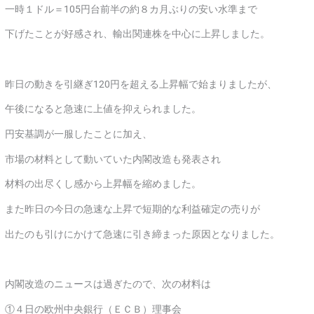
一時１ドル＝105円台前半の約８カ月ぶりの安い水準まで
下げたことが好感され、輸出関連株を中心に上昇しました。
昨日の動きを引継ぎ120円を超える上昇幅で始まりましたが、
午後になると急速に上値を抑えられました。
円安基調が一服したことに加え、
市場の材料として動いていた内閣改造も発表され
材料の出尽くし感から上昇幅を縮めました。
また昨日の今日の急速な上昇で短期的な利益確定の売りが
出たのも引けにかけて急速に引き締まった原因となりました。
内閣改造のニュースは過ぎたので、次の材料は
①４日の欧州中央銀行（ＥＣＢ）理事会