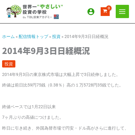
内
ア
カ
容
ー
テ
を
カ
ゴ
ス
イ
リ
キ
ッ
ブ
ー
ホーム
»
配信情報トップ
»
投資
»
2014年9月3日日経概況
プ
2014年9月3日日経概況
投資
2014年9月3日の東京株式市場は大幅上昇で3日続伸しました。
終値は前日比59円75銭（0.38％）高の１万5728円35銭でした。
終値ベースでは1月22日以来
7ヶ月ぶりの高値につけました。
昨日に引き続き、外国為替市場で円安・ドル高がさらに進行して、