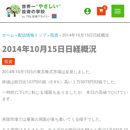
内
ア
カ
容
ー
テ
を
カ
ゴ
ス
イ
リ
キ
ッ
ブ
ー
ホーム
»
配信情報トップ
»
投資
»
2014年10月15日日経概況
プ
2014年10月15日日経概況
投資
2014年10月15日の東京株式市場は反発しました。
終値は前日比137円01銭（0.9％）高い１万5073円52銭でした。
一時的に下げに転じる場面もありましたが、本日の高値でひけてい
ます。
米国市場では暴落の局面が落ち着いてくる様子でした。
ＮＹ市場はまちまちで、ＮＹダウが前日比5.88ドル安の1万6315.19