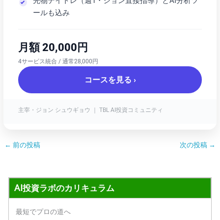
先物デイトレ（週1・ジョン直接指導）とAI分析ツ
ールも込み
月額 20,000円
4サービス統合 / 通常28,000円
コースを見る ›
主宰・ジョン シュウギョウ ｜ TBL AI投資コミュニティ
←
前の投稿
次の投稿
→
AI投資ラボのカリキュラム
最短でプロの道へ