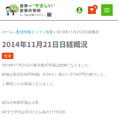
内
ア
カ
容
ー
テ
を
カ
ゴ
ス
イ
リ
キ
ッ
ブ
ー
ホーム
»
配信情報トップ
»
投資
»
2014年11月21日日経概況
プ
2014年11月21日日経概況
投資
2014年11月21日の東京株式市場は続伸になりました。
終値は前日比56円65銭（0.33％）高の１万7357円51銭でした。
１週間ぶりの高値になりました。
前日の米国市場は上昇、
NYダウ平均は33.27ドル高の17719.00、