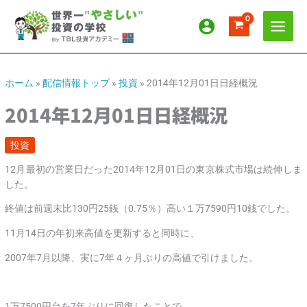
内
ア
カ
容
ー
テ
を
カ
ゴ
ス
イ
リ
キ
ッ
ブ
ー
ホーム
»
配信情報トップ
»
投資
»
2014年12月01日日経概況
プ
2014年12月01日日経概況
投資
12月最初の営業日だった2014年12月01日の東京株式市場は続伸しま
した。
終値は前週末比130円25銭（0.75％）高い１万7590円10銭でした。
11月14日の年初来高値を更新すると同時に、
2007年7月以降、実に7年４ヶ月ぶりの高値で引けました。
1万7500円台を7年ぶりに回復したことで