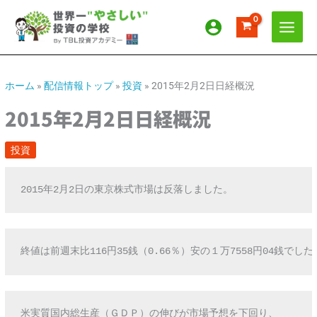
内
ア
カ
容
ー
テ
を
カ
ゴ
ス
イ
リ
キ
ッ
ブ
ー
ホーム
»
配信情報トップ
»
投資
»
2015年2月2日日経概況
プ
2015年2月2日日経概況
投資
2015年2月2日の東京株式市場は反落しました。
終値は前週末比116円35銭（0.66％）安の１万7558円04銭でした
米実質国内総生産（ＧＤＰ）の伸びが市場予想を下回り、