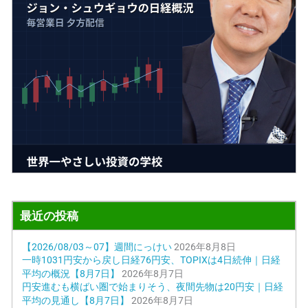
最近の投稿
【2026/08/03～07】週間にっけい
2026年8月8日
一時1031円安から戻し日経76円安、TOPIXは4日続伸｜日経
平均の概況【8月7日】
2026年8月7日
円安進むも横ばい圏で始まりそう、夜間先物は20円安｜日経
平均の見通し【8月7日】
2026年8月7日