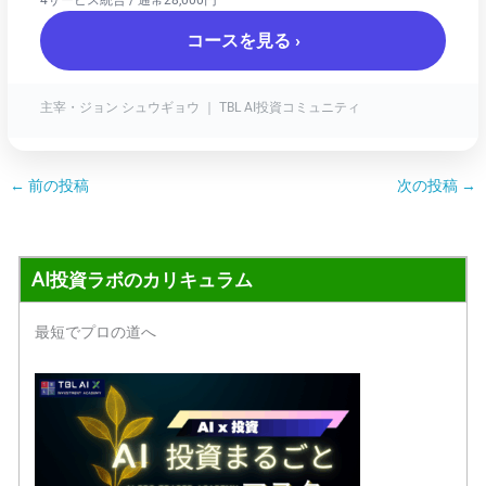
4サービス統合 / 通常28,000円
コースを見る ›
主宰・ジョン シュウギョウ ｜ TBL AI投資コミュニティ
←
前の投稿
次の投稿
→
AI投資ラボのカリキュラム
最短でプロの道へ