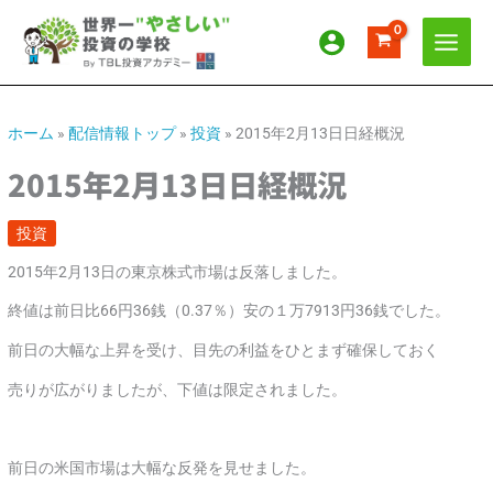
内
ア
カ
容
ー
テ
を
カ
ゴ
ス
イ
リ
キ
ッ
ブ
ー
ホーム
»
配信情報トップ
»
投資
»
2015年2月13日日経概況
プ
2015年2月13日日経概況
投資
2015年2月13日の東京株式市場は反落しました。
終値は前日比66円36銭（0.37％）安の１万7913円36銭でした。
前日の大幅な上昇を受け、目先の利益をひとまず確保しておく
売りが広がりましたが、下値は限定されました。
前日の米国市場は大幅な反発を見せました。