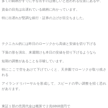
多くの銘柄がすでに手を出すのは難しいと思われる位置にある中、
資金の目先は出遅れている銘柄に向かっています。
特に出遅れが堅調な銀行・証券の上げが目立ちました。
テクニカル的には昨日のローソクから高値と安値を切り下げる
下落の形を演出、来週開けも本日の安値を切り下げるようなら
短期の調整があることを示唆しています。
特にここで空をあけて下げていくと、天井圏でローソクが取り残さ
れる
アイランドリバーサルを形成して、スピードの早い調整を招く恐れ
があります。
東証１部の売買代金は概算で２兆6868億円で