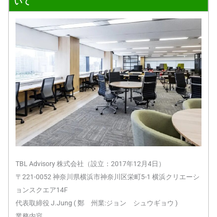
いて
TBL Advisory 株式会社（設立：2017年12月4日）
〒221-0052 神奈川県横浜市神奈川区栄町5-1 横浜クリエーシ
ョンスクエア14F
代表取締役 J.Jung ( 鄭 州業:ジョン シュウギョウ )
業務内容