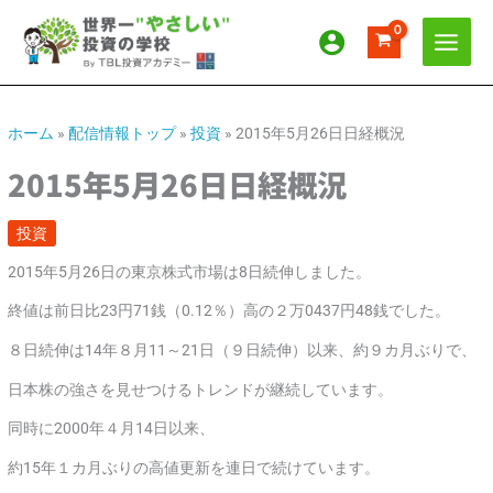
内
ア
カ
容
ー
テ
を
カ
ゴ
ス
イ
リ
キ
ッ
ブ
ー
ホーム
»
配信情報トップ
»
投資
»
2015年5月26日日経概況
プ
2015年5月26日日経概況
投資
2015年5月26日の東京株式市場は8日続伸しました。
終値は前日比23円71銭（0.12％）高の２万0437円48銭でした。
８日続伸は14年８月11～21日（９日続伸）以来、約９カ月ぶりで、
日本株の強さを見せつけるトレンドが継続しています。
同時に2000年４月14日以来、
約15年１カ月ぶりの高値更新を連日で続けています。