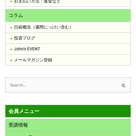
お支払い方法・返金など
コラム
日経概況（週間にっけい含む）
投資ブログ
John’s EVENT
メールマガジン登録
検
索
対
会員メニュー
象
:
受講情報