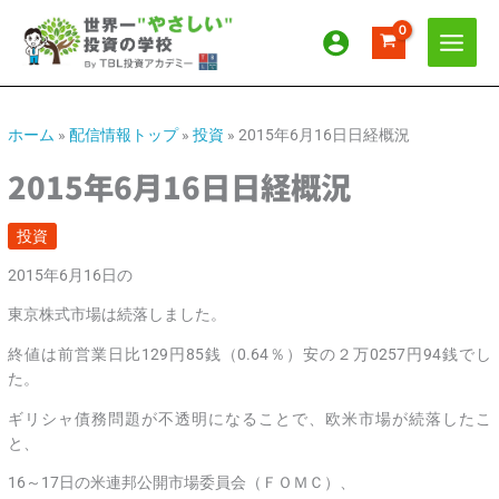
内
ア
カ
容
ー
テ
を
カ
ゴ
ス
イ
リ
キ
ッ
ブ
ー
ホーム
»
配信情報トップ
»
投資
»
2015年6月16日日経概況
プ
2015年6月16日日経概況
投資
2015年6月16日の
東京株式市場は続落しました。
終値は前営業日比129円85銭（0.64％）安の２万0257円94銭でし
た。
ギリシャ債務問題が不透明になることで、欧米市場が続落したこ
と、
16～17日の米連邦公開市場委員会（ＦＯＭＣ）、