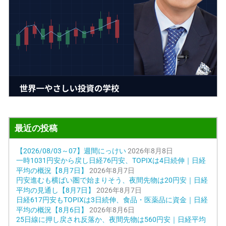
最近の投稿
【2026/08/03～07】週間にっけい
2026年8月8日
一時1031円安から戻し日経76円安、TOPIXは4日続伸｜日経
平均の概況【8月7日】
2026年8月7日
円安進むも横ばい圏で始まりそう、夜間先物は20円安｜日経
平均の見通し【8月7日】
2026年8月7日
日経617円安もTOPIXは3日続伸、食品・医薬品に資金｜日経
平均の概況【8月6日】
2026年8月6日
25日線に押し戻され反落か、夜間先物は560円安｜日経平均