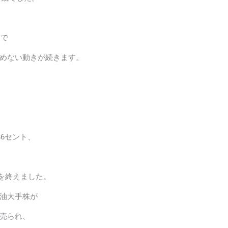
とで
めない動きが続きます。
86セント、
取引を終えました。
油大手株が
売られ、