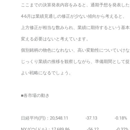
ここまでの決算発表内容をみると、通期予想を発表した
4-6月は業績見通しの修正が少ない傾向から考えると、
上方修正が相当な数みられ、業績に期待するという基本
変える必要はないと考えています。
個別銘柄の物色になれない、高い変動性についていけな
じっくり業績の推移を観察しながら、準備期間として捉
よい戦略になるでしょう。
■各市場の動き
日経平均(円)：20,548.11 -37.13 -0.18%
NYダウ(ドル)：17,689.86 -56.12 -0.32%