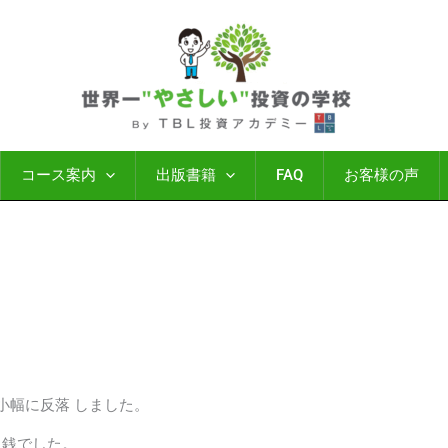
コース案内
出版書籍
FAQ
お客様の声
は小幅に反落 しました。
11銭でした。