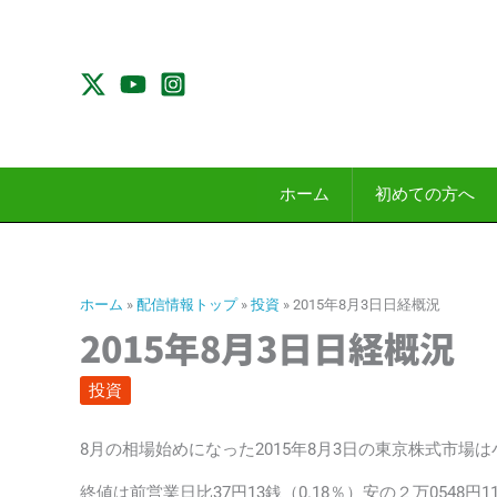
内
容
を
ス
キ
ッ
プ
ホーム
初めての方へ
ホーム
»
配信情報トップ
»
投資
»
2015年8月3日日経概況
2015年8月3日日経概況
投資
8月の相場始めになった2015年8月3日の東京株式市場
終値は前営業日比37円13銭（0.18％）安の２万0548円