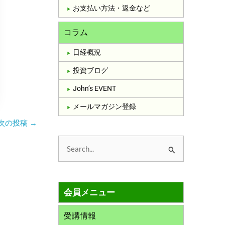
お支払い方法・返金など
コラム
日経概況
投資ブログ
John’s EVENT
メールマガジン登録
次の投稿
→
検
索
対
会員メニュー
象
:
受講情報