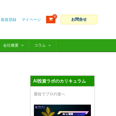
ア
カ
ー
テ
カ
ゴ
お問合せ
新規登録
イ
リ
ブ
ー
会社概要
コラム
AI投資ラボのカリキュラム
最短でプロの道へ