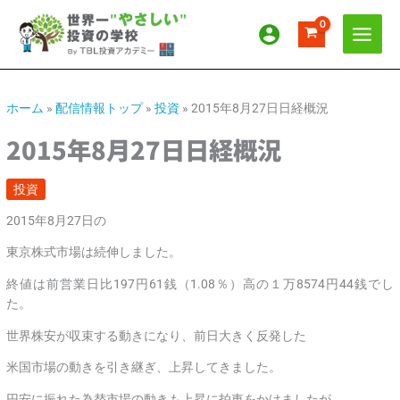
内
ア
カ
容
ー
テ
を
カ
ゴ
ス
イ
リ
キ
ッ
ブ
ー
ホーム
»
配信情報トップ
»
投資
»
2015年8月27日日経概況
プ
2015年8月27日日経概況
投資
2015年8月27日の
東京株式市場は続伸しました。
終値は前営業日比197円61銭（1.08％）高の１万8574円44銭でし
た。
世界株安が収束する動きになり、前日大きく反発した
米国市場の動きを引き継ぎ、上昇してきました。
円安に振れた為替市場の動きも上昇に拍車をかけましたが、