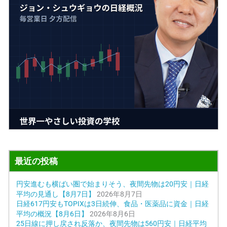
最近の投稿
円安進むも横ばい圏で始まりそう、夜間先物は20円安｜日経
平均の見通し【8月7日】
2026年8月7日
日経617円安もTOPIXは3日続伸、食品・医薬品に資金｜日経
平均の概況【8月6日】
2026年8月6日
25日線に押し戻され反落か、夜間先物は560円安｜日経平均