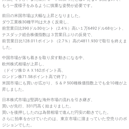
もう一度様子をみるように慎重な姿勢が必要です。
前日の米国市場は大幅な上昇となりました。
ダウ工業株30種平均は大きく反発し、
前営業日比390ドル30セント（2.4％）高い１万6492ドル68セント、
ナスダック総合株価指数は３営業日ぶりの反発で、
前営業日比128.011ポイント（2.7％）高の4811.930で取引を終えま
した。
中国市場が落ち着きを取り戻す動きになる中、
欧州株式相場が上昇し、
（ドイツ株ＤＡＸ162ポイント高、
ロンドン株71.58ポイント高で終了）
米国市場にも買いが広がり、Ｓ＆Ｐ500種株価指数上でも全10種が上
昇しました。
日本株式市場は堅調な海外市場の流れを引き継ぎ、
買いが先行、331円高く始まりました。
買いを後押ししたのは為替相場で進んだ円安の動きでした。
さらに拍車をかけていたのは、東京市場に溜まっていた空売りのポ
ジションでした。