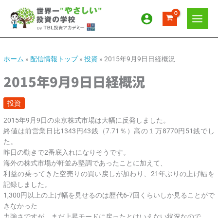
内
ア
カ
容
ー
テ
を
カ
ゴ
ス
イ
リ
キ
ッ
ブ
ー
ホーム
»
配信情報トップ
»
投資
»
2015年9月9日日経概況
プ
2015年9月9日日経概況
投資
2015年9月9日の東京株式市場は大幅に反発しました。
終値は前営業日比1343円43銭（7.71％）高の１万8770円51銭でし
た。
昨日の動きで2番底入れになりそうです。
海外の株式市場が軒並み堅調であったことに加えて、
利益の乗ってきた空売りの買い戻しが加わり、21年ぶりの上げ幅を
記録しました。
1,300円以上の上げ幅を見せるのは歴代6-7回くらいしか見ることがで
きなかった
力強さですが、まだ上昇モードに戻ったとはいえない状況なので、