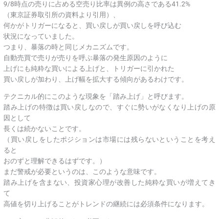
9/8時点の売りに占める空売り比率は異例の高さである41.2%
（東京証券取引所の資料より引用）、
何かがトリガーになると、買い戻しが買い戻しを呼び込む
状況になっていました。
つまり、暴落の時と同じメカニズムです。
自動売買で売りが売りを呼ぶ暴落の発生原因のように
上げにも純粋な買いによる上げと、トリガーに引かれた
買い戻しが加わり、上げ幅を拡大する傾向があるわけです。
テクニカル的にこのような現象を「踏み上げ」と呼びます。
踏み上げの特徴は買い戻しなので、すぐに勢いがなくなり上げの原
因として
長くは続かないことです。
（買い戻しをしたポジションは市場には残らないということを考え
ると
おのずと理解できるはずです。）
まだ警戒が必要というのは、このような意味です。
踏み上げを含まない、投資家心理が改善した純粋な買いが増えてき
て
高値を切り上げることがトレンドの継続には必須条件になります。