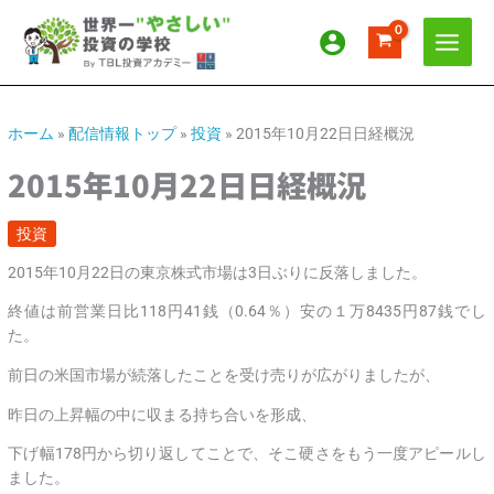
内
ア
カ
容
ー
テ
を
カ
ゴ
ス
イ
リ
キ
ッ
ブ
ー
ホーム
»
配信情報トップ
»
投資
»
2015年10月22日日経概況
プ
2015年10月22日日経概況
投資
2015年10月22日の東京株式市場は3日ぶりに反落しました。
終値は前営業日比118円41銭（0.64％）安の１万8435円87銭でし
た。
前日の米国市場が続落したことを受け売りが広がりましたが、
昨日の上昇幅の中に収まる持ち合いを形成、
下げ幅178円から切り返してことで、そこ硬さをもう一度アピールし
ました。