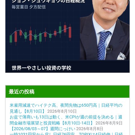
最近の投稿
米雇用減速でハイテク高、夜間先物は650円高｜日経平均の
見通し【8月10日】
2026年8月10日
お盆で薄商いも13日は動く、米CPIが週の前提を決める｜週
間金融市場展望と投資戦略【8月10日-14日】
2026年8月9日
【2026/08/03～07】週間にっけい
2026年8月8日
一時1031円安から戻し日経76円安、TOPIXは4日続伸｜日経