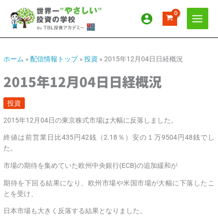
内
ア
カ
容
ー
テ
を
カ
ゴ
ス
イ
リ
キ
ッ
ブ
ー
ホーム
»
配信情報トップ
»
投資
»
2015年12月04日日経概況
プ
2015年12月04日日経概況
投資
2015年12月04日の東京株式市場は大幅に反落しました。
終値は前営業日比435円42銭（2.18％）安の１万9504円48銭でし
た。
市場の期待を集めていた欧州中央銀行(ECB)の追加緩和が
期待を下回る結果になり、欧州市場や米国市場が大幅に下落したこ
とを受け、
日本市場も大きく反落する結果となりました。