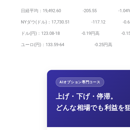
日経平均：19,492.60 -205.55 -1.04
NYダウ(ドル)：17,730.51 -117.12 -0.6
ドル(円)：123.08-18 -0.19円高 -0.1
ユーロ(円)：133.59-64 -0.25円高 -
AIオプション専門コース
上げ・下げ・停滞。
どんな相場でも利益を