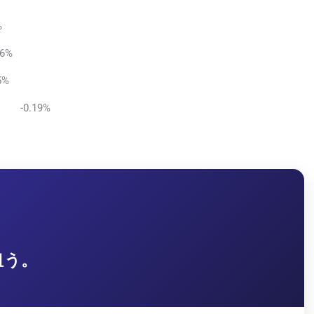
%
6%
5%
0.19%
狙う。