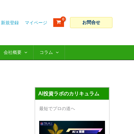
ア
カ
ー
テ
カ
ゴ
お問合せ
新規登録
イ
リ
ブ
ー
会社概要
コラム
AI投資ラボのカリキュラム
最短でプロの道へ