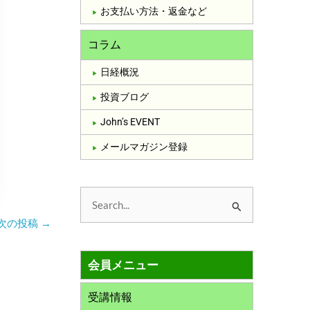
お支払い方法・返金など
コラム
日経概況
投資ブログ
John’s EVENT
メールマガジン登録
検
次の投稿
→
索
対
会員メニュー
象
:
受講情報