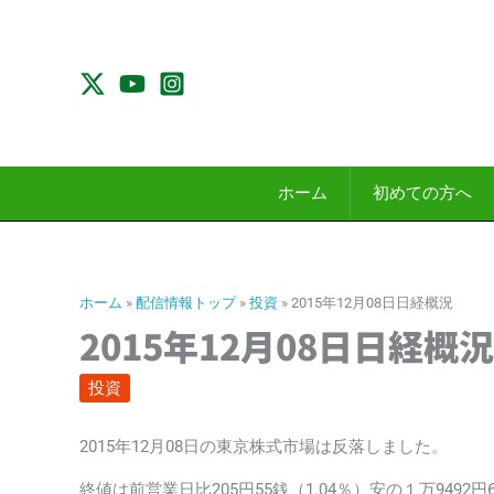
内
容
を
ス
キ
ッ
プ
ホーム
初めての方へ
ホーム
»
配信情報トップ
»
投資
»
2015年12月08日日経概況
2015年12月08日日経概況
投資
2015年12月08日の東京株式市場は反落しました。
終値は前営業日比205円55銭（1.04％）安の１万9492