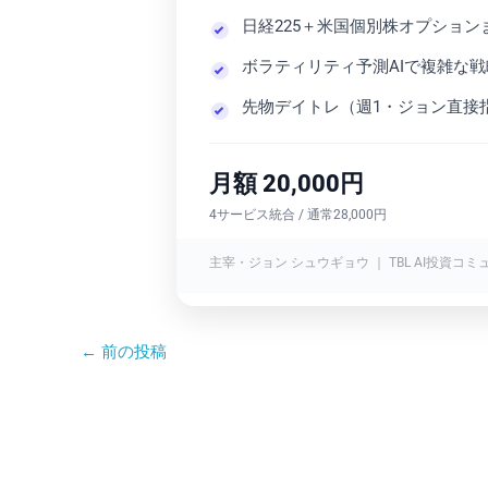
日経225＋米国個別株オプショ
ボラティリティ予測AIで複雑な
先物デイトレ（週1・ジョン直接
月額 20,000円
4サービス統合 / 通常28,000円
主宰・ジョン シュウギョウ ｜ TBL AI投資コミ
←
前の投稿