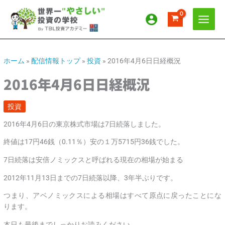
内
ア
カ
容
ー
テ
を
カ
ゴ
ス
イ
リ
キ
ッ
ブ
ー
ホーム
»
配信情報トップ
»
投資
»
2016年4月6日日経概況
プ
2016年4月6日日経概況
投資
2016年4月6日の東京株式市場は7日続落しました。
終値は17円46銭（0.11％）安の１万5715円36銭でした。
7日続落は安倍ノミックスと呼ばれる現在の相場が始まる
2012年11月13日までの7日続落以降、3年半ぶりです。
つまり、アベノミックスによる相場はすべて原点に戻ったことにな
ります。
本日も最後までしっかりお読みください。