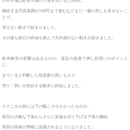
日本市場は欧米市場の下落を受けると同時に
継続する円高基調が109円まで進むなどまだ一服の兆しを見せないこ
とで、
冴えない動きで始まりました。
その後も前日の終値を挟んで方向感のない動きが続きました。
欧米株安の影響はあるものの、直近の急落で押し目買いのポイント
に
きていると判断した投資家の買いも入り、
売り・買いが拮抗する動きに終始しました。
テクニカル的には下げ幅こそ小さかったものの、
前日の大幅な下落からさらに安値を切り下げる下落の継続、
前回の高値が明確に認識されるようになりました。