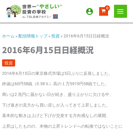
内
ア
カ
容
ー
テ
を
カ
ゴ
ス
イ
リ
キ
ッ
ブ
ー
ホーム
»
配信情報トップ
»
投資
»
2016年6月15日日経概況
プ
2016年6月15日日経概況
投資
2016年6月15日の東京株式市場は5日ぶりに反発しました。
終値は60円58銭（0.38％）高の１万5919円58銭でした。
商いは2 兆円に届かない日が続き、盛り上がりに欠ける中、
下げ過ぎの見方から買い戻しが入ってきて上昇しました。
基本的な動きは上げと下げが交差する方向感なしの展開、
上昇はしたものの、本物の上昇トレンドへの転換ではないことに