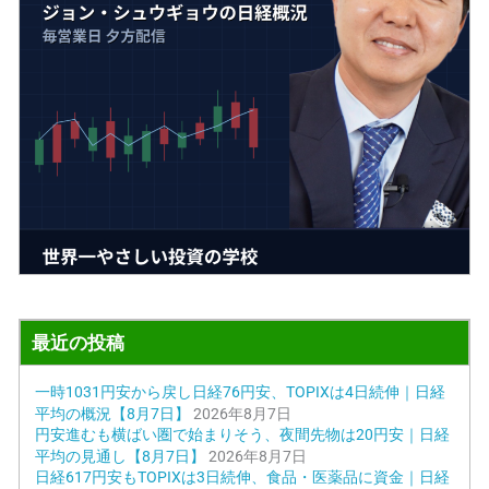
最近の投稿
一時1031円安から戻し日経76円安、TOPIXは4日続伸｜日経
平均の概況【8月7日】
2026年8月7日
円安進むも横ばい圏で始まりそう、夜間先物は20円安｜日経
平均の見通し【8月7日】
2026年8月7日
日経617円安もTOPIXは3日続伸、食品・医薬品に資金｜日経