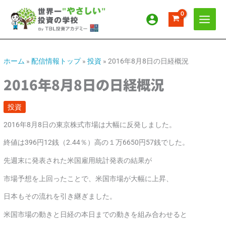
内
ア
カ
容
ー
テ
を
カ
ゴ
ス
イ
リ
キ
ッ
ブ
ー
ホーム
»
配信情報トップ
»
投資
»
2016年8月8日の日経概況
プ
2016年8月8日の日経概況
投資
2016年8月8日の東京株式市場は大幅に反発しました。
終値は396円12銭（2.44％）高の１万6650円57銭でした。
先週末に発表された米国雇用統計発表の結果が
市場予想を上回ったことで、米国市場が大幅に上昇、
日本もその流れを引き継ぎました。
米国市場の動きと日経の本日までの動きを組み合わせると