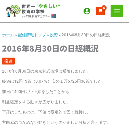
内
ア
カ
容
ー
テ
を
カ
ゴ
ス
イ
リ
キ
ッ
ブ
ー
ホーム
»
配信情報トップ
»
投資
»
2016年8月30日の日経概況
プ
2016年8月30日の日経概況
投資
2016年8月30日の東京株式市場は反落しました。
終値は12円13銭（0.07％）安の１万6725円36銭でした。
前日に400円近い上昇をしたことから
利益確定をする動きが広がりました。
下落はしたものの、下値は限定的で固く維持し、
方向感のつかめない動きというのが正しい分析と言えます。