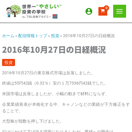
内
ア
カ
容
ー
テ
を
カ
ゴ
ス
イ
リ
キ
ッ
ブ
ー
ホーム
»
配信情報トップ
»
投資
»
2016年10月27日の日経概況
プ
2016年10月27日の日経概況
投資
2016年10月27日の東京株式市場は反落しました。
終値は55円42銭（0.32％）安の１万7336円42銭でした。
米国市場は反発しましたが、小幅の動きで材料にならず、
企業業績発表が本格化する中、キャノンなどの業績が下方修正をす
ることで、
大型株が指数を押し下げました。
引けにかけて下げ渋る場面になりましたが、業績への懸念は