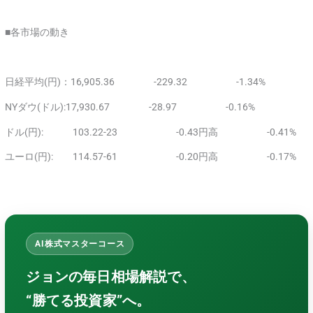
■各市場の動き
日経平均(円)：16,905.36 -229.32 -1.34%
NYダウ(ドル):17,930.67 -28.97 -0.16%
ドル(円): 103.22-23 -0.43円高 -0.41%
ユーロ(円): 114.57-61 -0.20円高 -0.17%
AI株式マスターコース
ジョンの毎日相場解説で、
“勝てる投資家”へ。