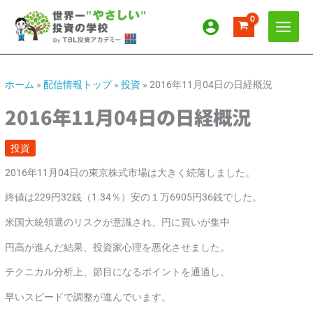
内
ア
カ
容
ー
テ
を
カ
ゴ
ス
イ
リ
キ
ッ
ブ
ー
ホーム
»
配信情報トップ
»
投資
»
2016年11月04日の日経概況
プ
2016年11月04日の日経概況
投資
2016年11月04日の東京株式市場は大きく続落しました。
終値は229円32銭（1.34％）安の１万6905円36銭でした。
米国大統領選のリスクが意識され、円に買いが集中
円高が進んだ結果、投資家心理を悪化させました。
テクニカル分析上、節目になるポイントを通過し、
早いスピードで調整が進んでいます。