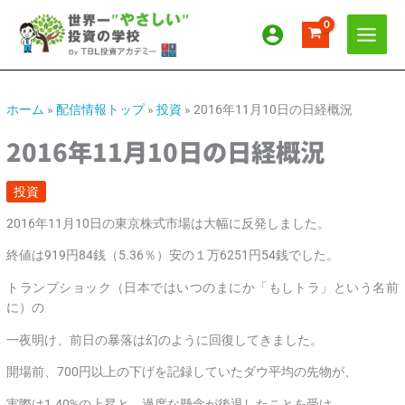
内
ア
カ
容
ー
テ
を
カ
ゴ
ス
イ
リ
キ
ッ
ブ
ー
ホーム
»
配信情報トップ
»
投資
»
2016年11月10日の日経概況
プ
2016年11月10日の日経概況
投資
2016年11月10日の東京株式市場は大幅に反発しました。
終値は919円84銭（5.36％）安の１万6251円54銭でした。
トランプショック（日本ではいつのまにか「もしトラ」という名前
に）の
一夜明け、前日の暴落は幻のように回復してきました。
開場前、700円以上の下げを記録していたダウ平均の先物が、
実際は1.40%の上昇と、過度な懸念が後退したことを受け、