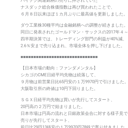
ハイテク関連銘柄の売りに押されていた
ナスダック総合株価指数は再び買われたことで、
６月８日以来ほぼ１カ月ぶりに最高値を更新しました。
ダウ工業株30種平均は金融銘柄への調整が続きました。
同日に発表されたゴールドマン・サックスの2017年４
四半期決算では、トレーディング部門の利益が40%減、
2.6％安まで売り込まれ、市場全体を押し下げました。
■■■■■■■■■■■■■■■■■■■■■■■■■■■■■■
【日本市場の動向：ファンダメンタル】
シカゴのCME日経平均先物は続落して、
９月物は前営業日比65円安の１万9970円で引けました
大阪取引所の終値は10円下回りました。
ＳＧＸ日経平均先物は買いが先行してスタート、
20円高の２万円で始まりました。
日本市場は円高の流れと日銀政策会合に対する様子見で
売りが先行してスタート、
前日比29円13銭安の１万9970円78銭で寄り付きました