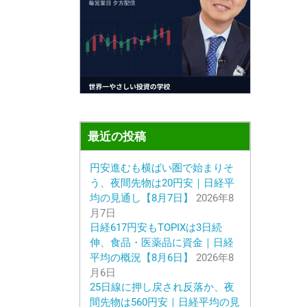
最近の投稿
円安進むも横ばい圏で始まりそ
う、夜間先物は20円安｜日経平
均の見通し【8月7日】
2026年8
月7日
日経617円安もTOPIXは3日続
伸、食品・医薬品に資金｜日経
平均の概況【8月6日】
2026年8
月6日
25日線に押し戻され反落か、夜
間先物は560円安｜日経平均の見