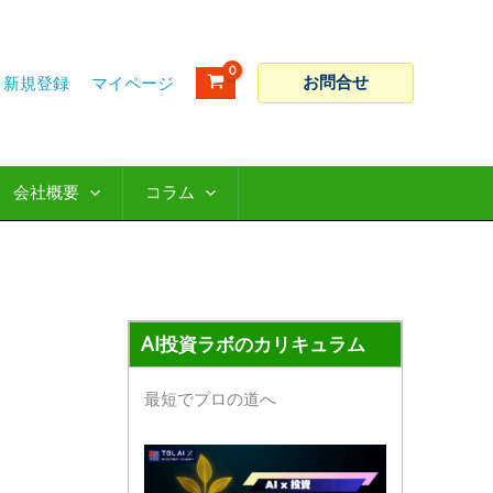
ア
カ
ー
テ
カ
ゴ
お問合せ
新規登録
イ
リ
ブ
ー
会社概要
コラム
AI投資ラボのカリキュラム
最短でプロの道へ