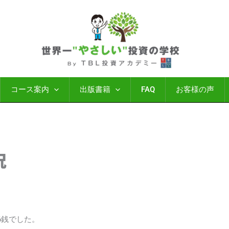
コース案内
出版書籍
FAQ
お客様の声
況
86銭でした。