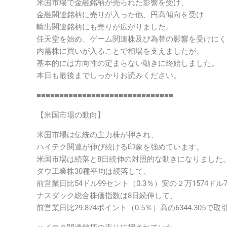
米国市場で金融銘柄が売られた影響を受け、
金融関連銘柄に売りが入った他、円高傾向を受け
輸出関連銘柄にも売りが広がりました。
任天堂を始め、ゲーム関連株及び為替の影響を受けにく
内需株に買いが入ることで相場を支えましたが、
基本的には方向性の定まらない動きに終始しました。
本日も最後までしっかりお読みください。
■■■■■■■■■■■■■■■■■■■■■■■■■■■■■■
【米国市場の動向】
米国市場は伝統の主力株が押され、
ハイテク関連が伸び続ける印象を強めています。
米国市場は続落と8日続伸の対照的な動きになりました
ダウ工業株30種平均は続落して、
前営業日比54ドル99セント（0.3％）安の２万1574ドル
ナスダック総合株価指数は8日続伸して、
前営業日比29.874ポイント（0.5％）高の6344.305