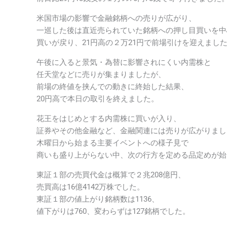
米国市場の影響で金融銘柄への売りが広がり、
一巡した後は直近売られていた銘柄への押し目買いを中
買いが戻り、21円高の２万21円で前場引けを迎えまし
午後に入ると景気・為替に影響されにくい内需株と
任天堂などに売りが集まりましたが、
前場の終値を挟んでの動きに終始した結果、
20円高で本日の取引を終えました。
花王をはじめとする内需株に買いが入り、
証券やその他金融など、金融関連には売りが広がりまし
木曜日から始まる主要イベントへの様子見で
商いも盛り上がらない中、次の行方を定める品定めが始
東証１部の売買代金は概算で２兆208億円、
売買高は16億4142万株でした。
東証１部の値上がり銘柄数は1136、
値下がりは760、変わらずは127銘柄でした。