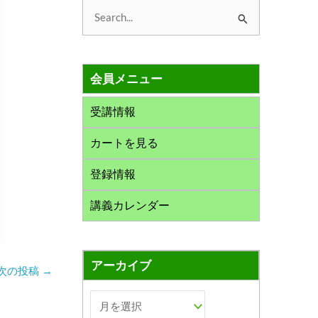
検
索
対
会員メニュー
象
:
受講情報
カートを見る
登録情報
講義カレンダー
アーカイブ
次の投稿
→