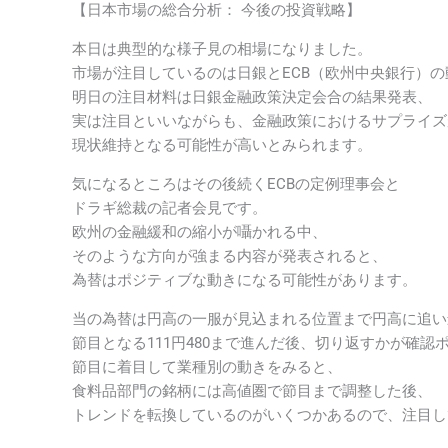
【日本市場の総合分析： 今後の投資戦略】
本日は典型的な様子見の相場になりました。
市場が注目しているのは日銀とECB（欧州中央銀行）の
明日の注目材料は日銀金融政策決定会合の結果発表、
実は注目といいながらも、金融政策におけるサプライズ
現状維持となる可能性が高いとみられます。
気になるところはその後続くECBの定例理事会と
ドラギ総裁の記者会見です。
欧州の金融緩和の縮小が囁かれる中、
そのような方向が強まる内容が発表されると、
為替はポジティブな動きになる可能性があります。
当の為替は円高の一服が見込まれる位置まで円高に追い
節目となる111円480まで進んだ後、切り返すかが確認
節目に着目して業種別の動きをみると、
食料品部門の銘柄には高値圏で節目まで調整した後、
トレンドを転換しているのがいくつかあるので、注目し