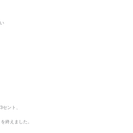
い
。
73セント、
で取引を終えました。