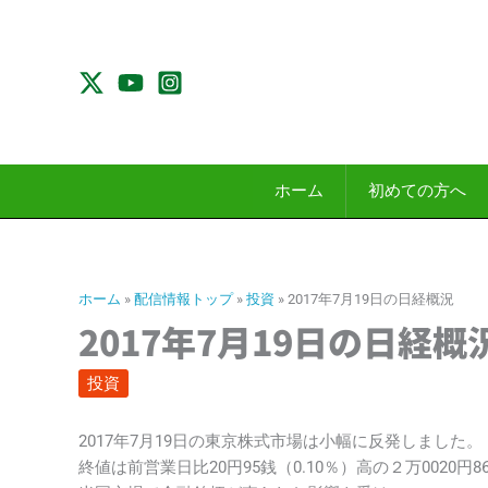
内
容
を
ス
キ
ッ
プ
ホーム
初めての方へ
ホーム
»
配信情報トップ
»
投資
»
2017年7月19日の日経概況
2017年7月19日の日経概
投資
2017年7月19日の東京株式市場は小幅に反発しました。
終値は前営業日比20円95銭（0.10％）高の２万0020円