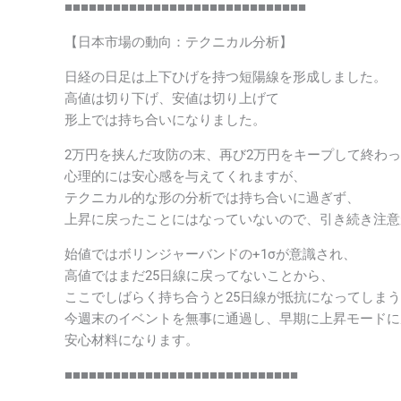
■■■■■■■■■■■■■■■■■■■■■■■■■■■■■■
【日本市場の動向：テクニカル分析】
日経の日足は上下ひげを持つ短陽線を形成しました。
高値は切り下げ、安値は切り上げて
形上では持ち合いになりました。
2万円を挟んだ攻防の末、再び2万円をキープして終わ
心理的には安心感を与えてくれますが、
テクニカル的な形の分析では持ち合いに過ぎず、
上昇に戻ったことにはなっていないので、引き続き注意
始値ではボリンジャーバンドの+1σが意識され、
高値ではまだ25日線に戻ってないことから、
ここでしばらく持ち合うと25日線が抵抗になってしま
今週末のイベントを無事に通過し、早期に上昇モードに
安心材料になります。
■■■■■■■■■■■■■■■■■■■■■■■■■■■■■