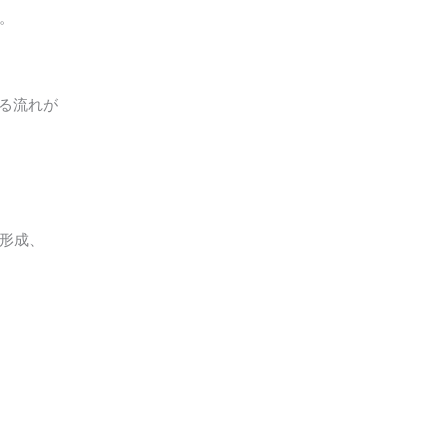
。
がる流れが
形成、