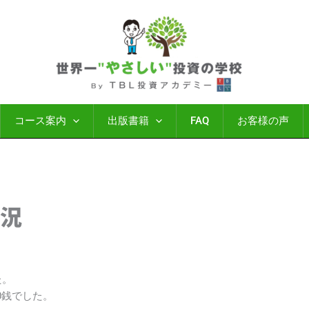
コース案内
出版書籍
FAQ
お客様の声
概況
た。
10銭でした。