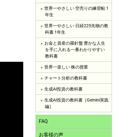
世界一やさしい 空売りの練習帖 1
年生
世界一やさしい 日経225先物の教
科書 1年生
お金と資産の羅針盤 豊かな人生
を手に入れる一番わかりやすい
教科書
世界一楽しい 株の授業
チャート分析の教科書
生成AI投資の教科書
生成AI投資の教科書［Gemini実践
編］
FAQ
お客様の声