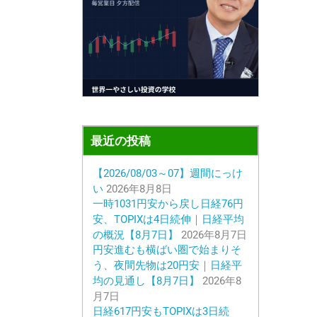
最近の投稿
【2026/08/03～07】週間にっけ
い
2026年8月8日
一時1031円安から戻し日経76円
安、TOPIXは4日続伸｜日経平均
の概況【8月7日】
2026年8月7日
円安進むも横ばい圏で始まりそ
う、夜間先物は20円安｜日経平
均の見通し【8月7日】
2026年8
月7日
日経617円安もTOPIXは3日続