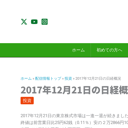
内
容
を
ス
キ
ッ
プ
ホーム
初めての方へ
ホーム
»
配信情報トップ
»
投資
»
2017年12月21日の日経概況
2017年12月21日の日経
投資
2017年12月21日の東京株式市場は一進一退が続きまし
終値は前営業日比25円62銭（0.11％）安の２万2866円