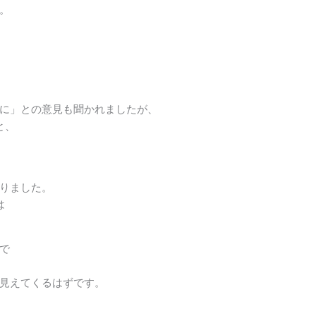
。
に」との意見も聞かれましたが、
と、
りました。
は
で
見えてくるはずです。