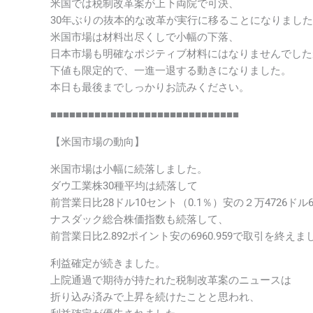
米国では税制改革案が上下両院で可決、
30年ぶりの抜本的な改革が実行に移ることになりまし
米国市場は材料出尽くしで小幅の下落、
日本市場も明確なポジティブ材料にはなりませんでした
下値も限定的で、一進一退する動きになりました。
本日も最後までしっかりお読みください。
■■■■■■■■■■■■■■■■■■■■■■■■■■■■■■
【米国市場の動向】
米国市場は小幅に続落しました。
ダウ工業株30種平均は続落して
前営業日比28ドル10セント（0.1％）安の２万4726ドル
ナスダック総合株価指数も続落して、
前営業日比2.892ポイント安の6960.959で取引を終えま
利益確定が続きました。
上院通過で期待が持たれた税制改革案のニュースは
折り込み済みで上昇を続けたことと思われ、