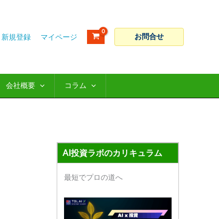
ア
カ
ー
テ
カ
ゴ
お問合せ
新規登録
イ
リ
ブ
ー
会社概要
コラム
AI投資ラボのカリキュラム
最短でプロの道へ