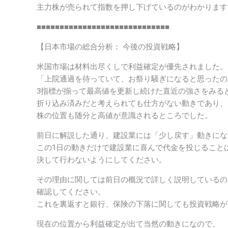
主力株が売られて指数を押し下げているのがわかります
■■■■■■■■■■■■■■■■■■■■■■■■■■■■■
【日本市場の総合分析： 今後の投資戦略】
米国市場は材料出尽くしで利益確定が優先されました。
「上院通過を待っていて、お祭り騒ぎになると思ったの
3指標が揃って最高値を更新し続けた直近の強さをみる
折り込み済みだと考えられても仕方がない動きであり、
株の位置も随分と高値が意識されるところでした。
前日に解説した通り、建設業には「少し戻す」動きにな
この1日の動きだけで建設業に喜んで代金を投じること
決して行わないようにしてください。
その理由に関しては前日の概況で詳しく説明しているの
確認してください。
これを裏返すと銀行、保険の下落に関しても投資戦略が
現在の位置から利益確定が出て当然の動きになので、