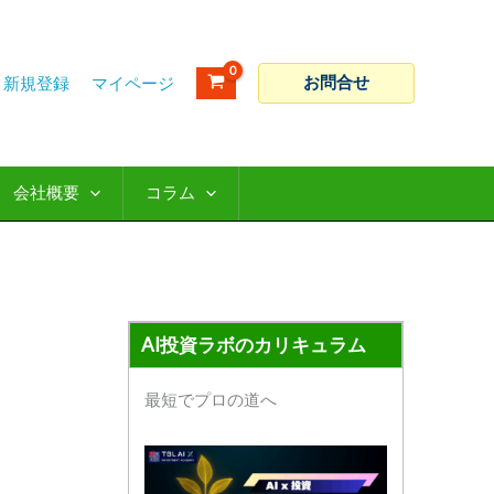
ア
カ
ー
テ
カ
ゴ
お問合せ
新規登録
イ
リ
ブ
ー
会社概要
コラム
AI投資ラボのカリキュラム
最短でプロの道へ