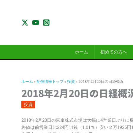
内
容
を
ス
キ
ッ
プ
ホーム
初めての方へ
ホーム
»
配信情報トップ
»
投資
»
2018年2月20日の日経概況
2018年2月20日の日経概
投資
2018年2月20日の東京株式市場は大幅に4営業日ぶりに
終値は前営業日比224円11銭（1.01％）安い２万1925