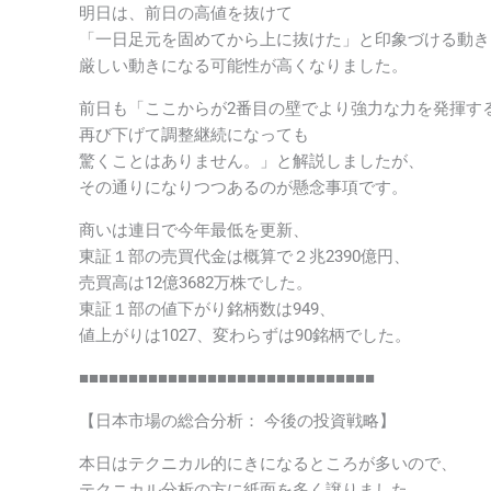
明日は、前日の高値を抜けて
「一日足元を固めてから上に抜けた」と印象づける動き
厳しい動きになる可能性が高くなりました。
前日も「ここからが2番目の壁でより強力な力を発揮す
再び下げて調整継続になっても
驚くことはありません。」と解説しましたが、
その通りになりつつあるのが懸念事項です。
商いは連日で今年最低を更新、
東証１部の売買代金は概算で２兆2390億円、
売買高は12億3682万株でした。
東証１部の値下がり銘柄数は949、
値上がりは1027、変わらずは90銘柄でした。
■■■■■■■■■■■■■■■■■■■■■■■■■■■■■■
【日本市場の総合分析： 今後の投資戦略】
本日はテクニカル的にきになるところが多いので、
テクニカル分析の方に紙面を多く譲りました。