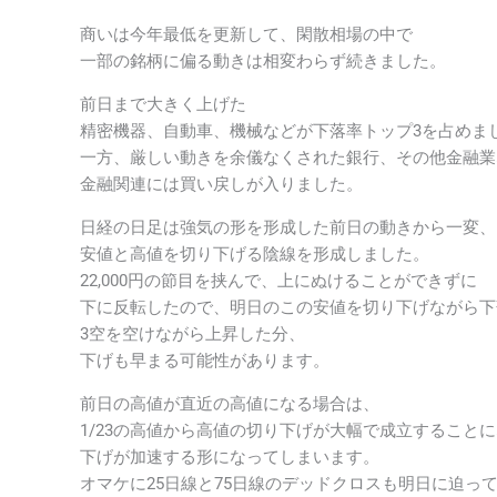
商いは今年最低を更新して、閑散相場の中で
一部の銘柄に偏る動きは相変わらず続きました。
前日まで大きく上げた
精密機器、自動車、機械などが下落率トップ3を占めま
一方、厳しい動きを余儀なくされた銀行、その他金融業
金融関連には買い戻しが入りました。
日経の日足は強気の形を形成した前日の動きから一変、
安値と高値を切り下げる陰線を形成しました。
22,000円の節目を挟んで、上にぬけることができずに
下に反転したので、明日のこの安値を切り下げながら下
3空を空けながら上昇した分、
下げも早まる可能性があります。
前日の高値が直近の高値になる場合は、
1/23の高値から高値の切り下げが大幅で成立すること
下げが加速する形になってしまいます。
オマケに25日線と75日線のデッドクロスも明日に迫っ