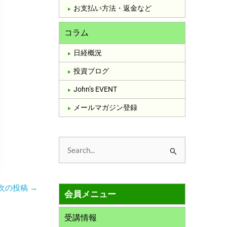
お支払い方法・返金など
コラム
日経概況
投資ブログ
John’s EVENT
メールマガジン登録
検
索
対
次の投稿
→
会員メニュー
象
:
受講情報