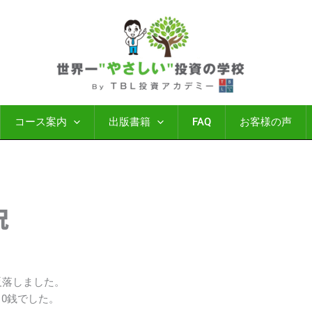
コース案内
出版書籍
FAQ
お客様の声
況
反落しました。
円10銭でした。