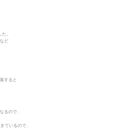
した。
など
落すると
になるので、
てきているので、