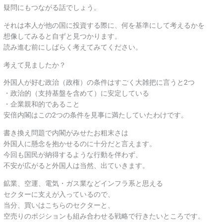
疑問にもつながる話でしょう。
それは本人が他の国に投資する際に、何を基準にして考えるかを
想像してみると自ずと見つかります。
読み進む前にしばらく考えてみてください。
考えて見ましたか？
外国人が好む政治（政権）の条件はすごく大雑把に言うと2つ
・政治的（支持基盤を含めて）に安定している
・企業親和的であること
安倍内閣はこの2つの条件を見事に満たしていたわけです。
書き換え問題で内閣がみせたお粗末さは
外国人に懸念を抱かせるのに十分だと言えます。
今回も国民が納得するような行動を伴わず、
不安が広がると外国人は当然、出ていきます。
鉱業、空運、電気・ガス業などインフラ系と思える
セクターに支えが入っているので、
当分、買いはこちらのセクターと、
空売りのポジションも組み合わせる戦略で行きたいところです。