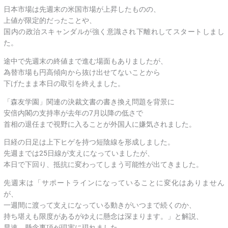
日本市場は先週末の米国市場が上昇したものの、
上値が限定的だったことや、
国内の政治スキャンダルが強く意識され下離れしてスタートしまし
た。
途中で先週末の終値まで進む場面もありましたが、
為替市場も円高傾向から抜け出せてないことから
下げたまま本日の取引を終えました。
「森友学園」関連の決裁文書の書き換え問題を背景に
安倍内閣の支持率が去年の7月以降の低さで
首相の退任まで視野に入ることが外国人に嫌気されました。
日経の日足は上下ヒゲを持つ短陰線を形成しました。
先週までは25日線が支えになっていましたが、
本日で下回り、抵抗に変わってしまう可能性が出てきました。
先週末は「サポートラインになっていることに変化はありません
が、
一週間に渡って支えになっている動きがいつまで続くのか、
持ち堪えも限度があるがゆえに懸念は深まります。」と解説、
早速、懸念事項が現実に現れました。