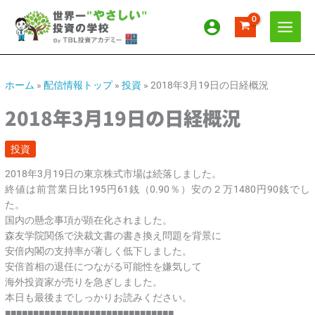
内
ア
カ
容
ー
テ
を
カ
ゴ
ス
イ
リ
キ
ッ
ブ
ー
ホーム
»
配信情報トップ
»
投資
»
2018年3月19日の日経概況
プ
2018年3月19日の日経概況
投資
2018年3月19日の東京株式市場は続落しました。
終値は前営業日比195円61銭（0.90％）安の２万1480円90銭でし
た。
国内の懸念事項が顕在化されました。
森友学院関係で決裁文書の書き換え問題を背景に
安倍内閣の支持率が著しく低下しました。
安倍首相の退任につながる可能性を嫌気して
海外投資家が売りを急ぎしました。
本日も最後までしっかりお読みください。
■■■■■■■■■■■■■■■■■■■■■■■■■■■■■■