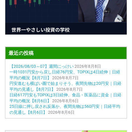
最近の投稿
【2026/08/03～07】週間にっけい
2026年8月8日
一時1031円安から戻し日経76円安、TOPIXは4日続伸｜日経
平均の概況【8月7日】
2026年8月7日
円安進むも横ばい圏で始まりそう、夜間先物は20円安｜日経
平均の見通し【8月7日】
2026年8月7日
日経617円安もTOPIXは3日続伸、食品・医薬品に資金｜日経
平均の概況【8月6日】
2026年8月6日
25日線に押し戻され反落か、夜間先物は560円安｜日経平均
の見通し【8月6日】
2026年8月6日