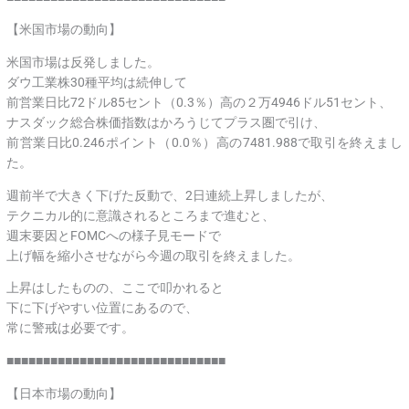
【米国市場の動向】
米国市場は反発しました。
ダウ工業株30種平均は続伸して
前営業日比72ドル85セント（0.3％）高の２万4946ドル51セント、
ナスダック総合株価指数はかろうじてプラス圏で引け、
前営業日比0.246ポイント（0.0％）高の7481.988で取引を終えまし
た。
週前半で大きく下げた反動で、2日連続上昇しましたが、
テクニカル的に意識されるところまで進むと、
週末要因とFOMCへの様子見モードで
上げ幅を縮小させながら今週の取引を終えました。
上昇はしたものの、ここで叩かれると
下に下げやすい位置にあるので、
常に警戒は必要です。
■■■■■■■■■■■■■■■■■■■■■■■■■■■■■■
【日本市場の動向】