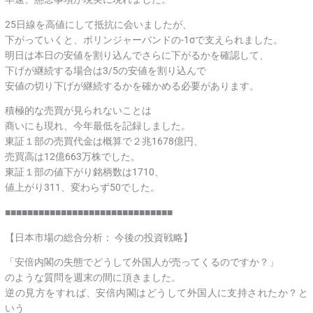
25日線を高値にして抵抗に会いましたが、
下がっていくと、ボリンジャーバンドの-1σで支えられました。
明日は本日の安値を割り込んでさらに下がるかを確認して、
下げが継続する場合は3/5の安値を割り込んで
安値の切り下げが継続するかを確かめる必要があります。
積極的な売買が見られないことは
商いにも現れ、今年最低を記録しました。
東証１部の売買代金は概算で２兆1678億円、
売買高は12億663万株でした。
東証１部の値下がり銘柄数は1710、
値上がり311、変わらず50でした。
■■■■■■■■■■■■■■■■■■■■■■■■■■■■■■
【日本市場の総合分析： 今後の投資戦略】
「安倍内閣の失態でどうして外国人が売ってくるのですか？」
のような質問を週末の間に頂きました。
逆の見方をすれば、安倍内閣はどうして外国人に支持されたか？と
いう