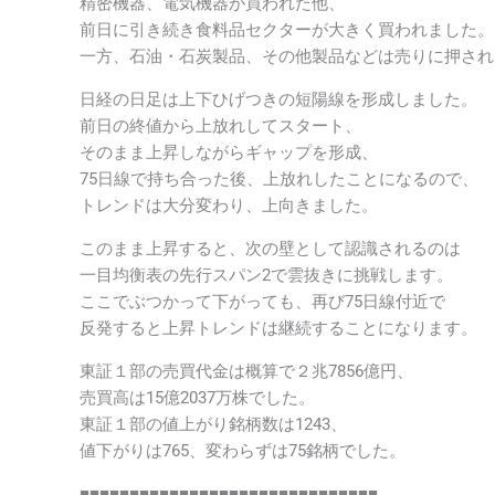
精密機器、電気機器が買われた他、
前日に引き続き食料品セクターが大きく買われました。
一方、石油・石炭製品、その他製品などは売りに押され
日経の日足は上下ひげつきの短陽線を形成しました。
前日の終値から上放れしてスタート、
そのまま上昇しながらギャップを形成、
75日線で持ち合った後、上放れしたことになるので、
トレンドは大分変わり、上向きました。
このまま上昇すると、次の壁として認識されるのは
一目均衡表の先行スパン2で雲抜きに挑戦します。
ここでぶつかって下がっても、再び75日線付近で
反発すると上昇トレンドは継続することになります。
東証１部の売買代金は概算で２兆7856億円、
売買高は15億2037万株でした。
東証１部の値上がり銘柄数は1243、
値下がりは765、変わらずは75銘柄でした。
■■■■■■■■■■■■■■■■■■■■■■■■■■■■■■