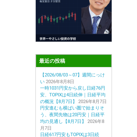
最近の投稿
【2026/08/03～07】週間にっけ
い
2026年8月8日
一時1031円安から戻し日経76円
安、TOPIXは4日続伸｜日経平均
の概況【8月7日】
2026年8月7日
円安進むも横ばい圏で始まりそ
う、夜間先物は20円安｜日経平
均の見通し【8月7日】
2026年8
月7日
日経617円安もTOPIXは3日続