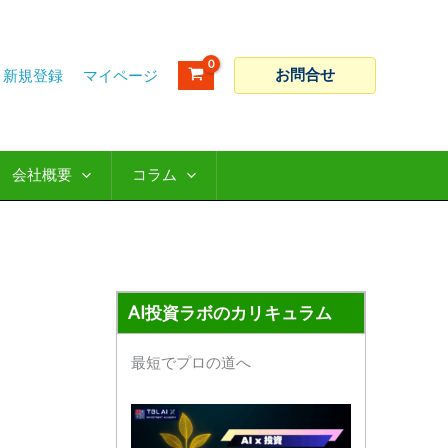
ア
カ
ー
テ
カ
ゴ
お問合せ
新規登録
イ
リ
ブ
ー
会社概要
コラム
AI投資ラボのカリキュラム
最短でプロの道へ