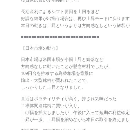
投資家の買いが消極的でした。
長期金利によるシフト要因を上回るほど
好調な結果が出揃う場合は、再び上昇モードに戻ります
本日の動きは上昇というよりは方向感なしという解釈が
■■■■■■■■■■■■■■■■■■■■■■■■■■■■■■
【日本市場の動向】
日本市場は米国市場が小幅上昇と続落など
方向感なしに動いたことが懸念材料でしたが、
109円台を推移する為替相場を背景に
輸出・大型銘柄が買われたことで、
しっかりした上昇となりました。
直近はボラティリティが高く、押され気味だった
半導体関連銘柄に買いが入り、
上げ幅を拡大しましたが、午後に入って短期の利益確定
上昇が一服、上昇幅を縮めながら本日の取引を終えまし