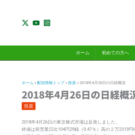
内
容
を
ス
キ
ッ
プ
ホーム
初めての方へ
ホーム
»
配信情報トップ
»
投資
»
2018年4月26日の日経概況
2018年4月26日の日経概
投資
2018年4月26日の東京株式市場は反発しました。
終値は前営業日比104円29銭（0.47％）高の２万2319