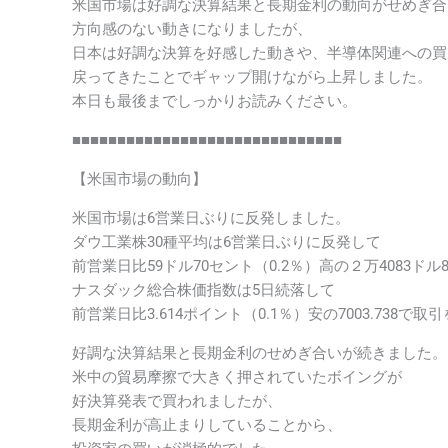
米国市場は好調な決算結果と長期金利の動向がせめぎ合
方向感のない動きになりましたが、
日本は好調な決算を好感した動きや、半導体関連への買
戻ってきたことでギャップ開けながら上昇しました。
本日も最後までしっかりお読みください。
■■■■■■■■■■■■■■■■■■■■■■■■■■■■■■
【米国市場の動向】
米国市場は6営業日ぶりに反発しました。
ダウ工業株30種平均は6営業日ぶりに反発して
前営業日比59ドル70セント（0.2％）高の２万4083ドル
ナスダック総合株価指数は5日続落して
前営業日比3.614ポイント（0.1％）安の7003.738で
好調な決算結果と長期金利のせめぎ合いが続きました。
米中の貿易摩擦で大きく押されていたボイングが
好決算発表で買われましたが、
長期金利が高止まりしていることから、