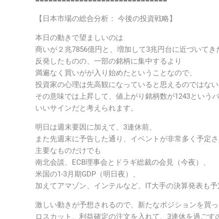
【日本市場の総合分析： 今後の投資戦略】
本日の動きで望ましいのは
商いが２兆7856億円と、増加して3兆円台に近づいて
反発したものの、一部の銘柄に集中するより
満遍なく買いがが入り始めたということなので、
投資家の心理は先高観になっていると思えるのではない
その意味では上昇して、値上がり銘柄数が1243という
いいサインだと考えられます。
明日は週末要因に加えて、3連休前、
また先週末に予告した通り、イベントが非常多く予定さ
主要なものだけでも
南北会談、ECB理事会とドラギ総裁の会見（今夜）、
米国の1-3月期GDP（明日夜）、
加えてアマゾン、インテルなど、IT大手の決算発表も
激しい動きが予想されるので、新たなポジションを買っ
ロスカット、利益確定の注文を入れて、3連休を過ごす