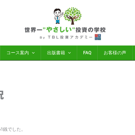
コース案内
出版書籍
FAQ
お客様の声
況
円61銭でした。