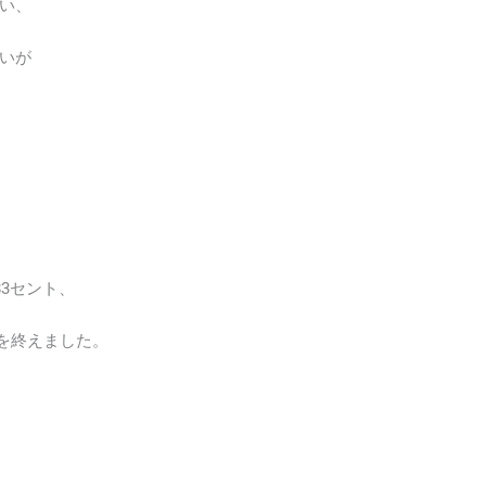
い、
いが
83セント、
取引を終えました。