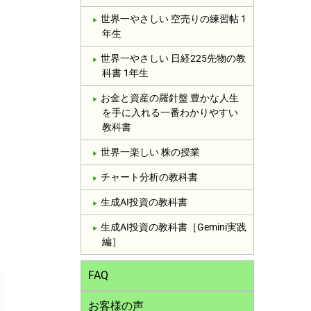
世界一やさしい 空売りの練習帖 1
年生
世界一やさしい 日経225先物の教
科書 1年生
お金と資産の羅針盤 豊かな人生
を手に入れる一番わかりやすい
教科書
世界一楽しい 株の授業
チャート分析の教科書
生成AI投資の教科書
生成AI投資の教科書［Gemini実践
編］
FAQ
お客様の声