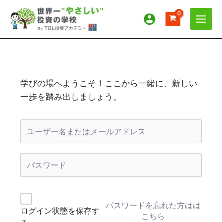
内
容
を
ス
キ
ッ
プ
学びの場へようこそ！ここから一緒に、新しい
一歩を踏み出しましょう。
パスワードを忘れた方はは
ログイン状態を保存す
こちら