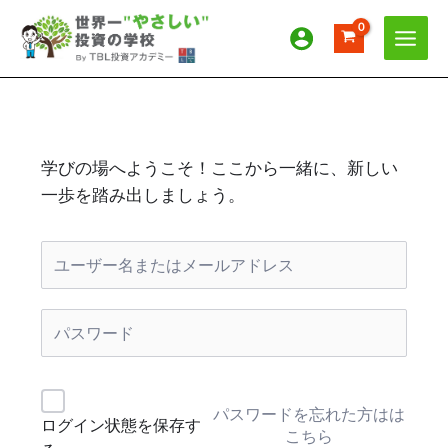
内
容
を
ス
キ
ッ
プ
学びの場へようこそ！ここから一緒に、新しい
一歩を踏み出しましょう。
パスワードを忘れた方はは
ログイン状態を保存す
こちら