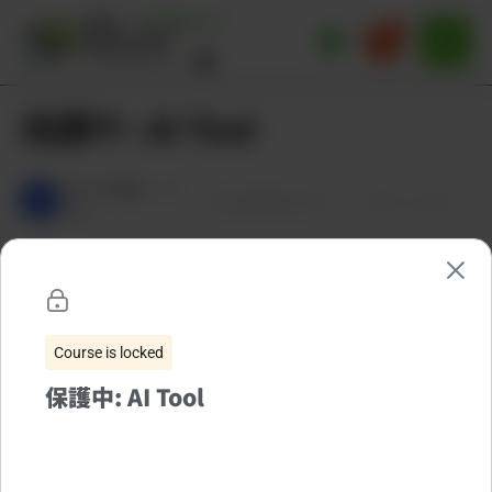
内
容
を
ス
キ
保護中: AI Tool
ッ
プ
作者
J.Jung
未
J
お気に入り
シェア
分類
Course is locked
保護中: AI Tool