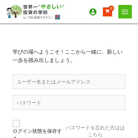
内
容
を
ス
キ
ッ
プ
学びの場へようこそ！ここから一緒に、新しい
一歩を踏み出しましょう。
パスワードを忘れた方はは
ログイン状態を保存す
こちら