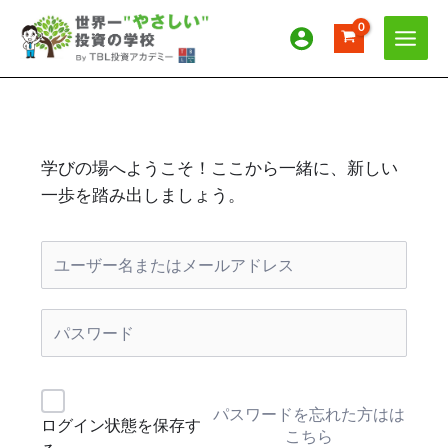
内
容
を
ス
キ
ッ
プ
学びの場へようこそ！ここから一緒に、新しい
一歩を踏み出しましょう。
パスワードを忘れた方はは
ログイン状態を保存す
こちら