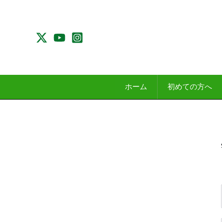
内
容
を
ス
キ
ッ
プ
ホーム
初めての方へ