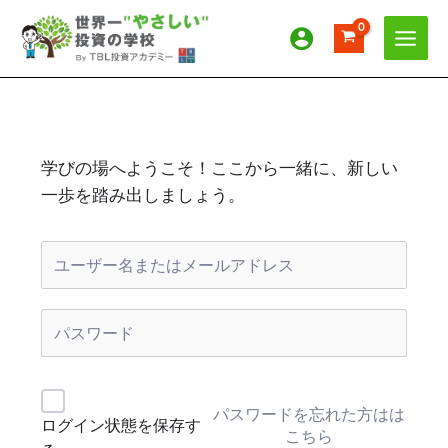
内
容
を
ス
キ
ッ
プ
学びの場へようこそ！ここから一緒に、新しい
一歩を踏み出しましょう。
パスワードを忘れた方はは
ログイン状態を保存す
こちら