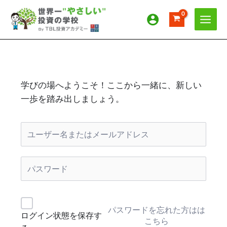
内
容
を
ス
キ
ッ
プ
学びの場へようこそ！ここから一緒に、新しい
一歩を踏み出しましょう。
パスワードを忘れた方はは
ログイン状態を保存す
こちら