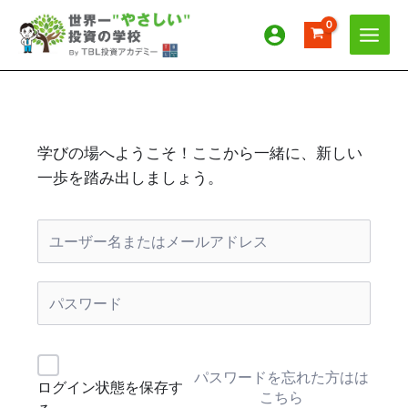
内
容
を
ス
キ
ッ
プ
学びの場へようこそ！ここから一緒に、新しい
一歩を踏み出しましょう。
パスワードを忘れた方はは
ログイン状態を保存す
こちら