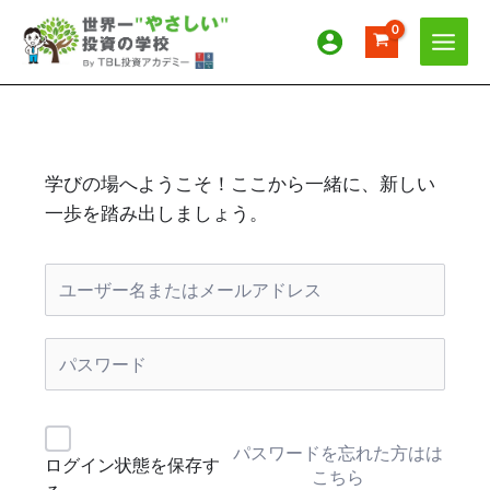
内
容
を
ス
キ
ッ
プ
学びの場へようこそ！ここから一緒に、新しい
一歩を踏み出しましょう。
パスワードを忘れた方はは
ログイン状態を保存す
こちら