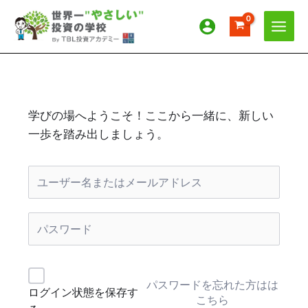
内
容
を
ス
キ
ッ
プ
学びの場へようこそ！ここから一緒に、新しい
一歩を踏み出しましょう。
パスワードを忘れた方はは
ログイン状態を保存す
こちら