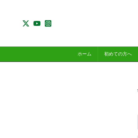
内
容
を
ス
キ
ッ
プ
ホーム
初めての方へ