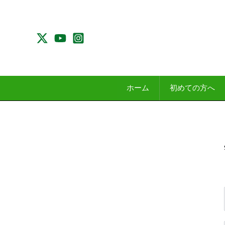
内
容
を
ス
キ
ッ
プ
ホーム
初めての方へ