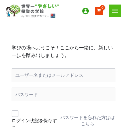
内
容
を
ス
キ
ッ
プ
学びの場へようこそ！ここから一緒に、新しい
一歩を踏み出しましょう。
パスワードを忘れた方はは
ログイン状態を保存す
こちら