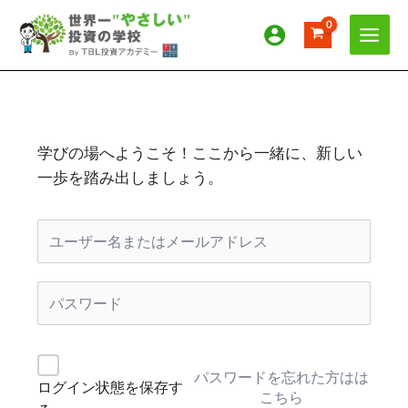
内
容
を
ス
キ
ッ
プ
学びの場へようこそ！ここから一緒に、新しい
一歩を踏み出しましょう。
パスワードを忘れた方はは
ログイン状態を保存す
こちら