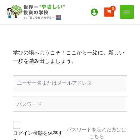
内
容
を
ス
キ
ッ
プ
学びの場へようこそ！ここから一緒に、新しい
一歩を踏み出しましょう。
パスワードを忘れた方はは
ログイン状態を保存す
こちら