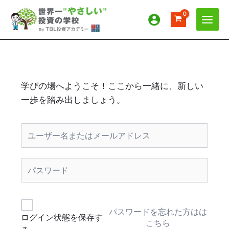
内
容
を
ス
キ
ッ
プ
学びの場へようこそ！ここから一緒に、新しい
一歩を踏み出しましょう。
パスワードを忘れた方はは
ログイン状態を保存す
こちら