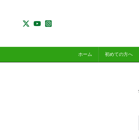
内
容
を
ス
キ
ッ
プ
ホーム
初めての方へ