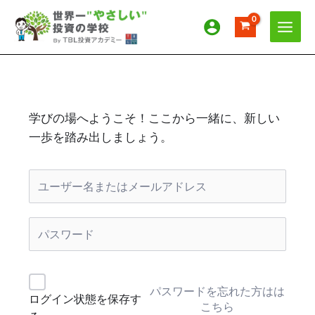
内
容
を
ス
キ
ッ
プ
学びの場へようこそ！ここから一緒に、新しい
一歩を踏み出しましょう。
パスワードを忘れた方はは
ログイン状態を保存す
こちら