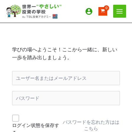
内
容
を
ス
キ
ッ
プ
学びの場へようこそ！ここから一緒に、新しい
一歩を踏み出しましょう。
パスワードを忘れた方はは
ログイン状態を保存す
こちら